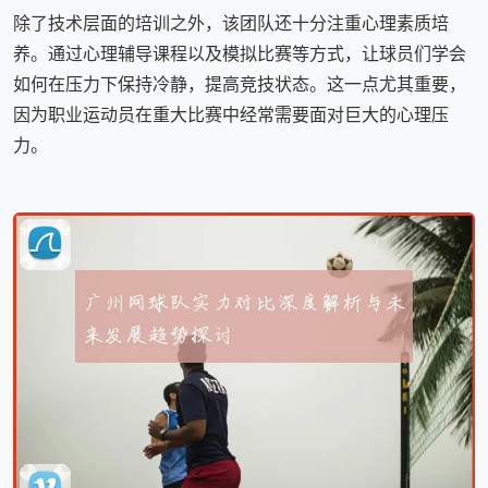
除了技术层面的培训之外，该团队还十分注重心理素质培
养。通过心理辅导课程以及模拟比赛等方式，让球员们学会
如何在压力下保持冷静，提高竞技状态。这一点尤其重要，
因为职业运动员在重大比赛中经常需要面对巨大的心理压
力。