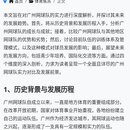
首页
体育焦点
正文
本文旨在对广州网球队的实力进行深度解析，并探讨其未来
的发展趋势。首先，将从历史背景和发展历程入手，分析广
州网球队的成长与成就；接着，比较广州网球队与其他地区
网球队的优势和劣势；然后，讨论目前队伍的训练体系及管
理模式，以及这种模式对球员发展的影响；最后，展望未来
的发展方向，包括青少年培养、国际化交流等方面。通过四
个维度的深入剖析，力求为读者呈现一个全面且详尽的广州
网球队实力对比及发展前景。
1、历史背景与发展历程
广州网球队自成立以来，一直是地方体育的重要组成部分。
在改革开放初期，国家对体育事业开始重视，各地纷纷建立
自己的运动队伍。广州作为经济发达城市，其网球运动也随
之兴起，逐渐形成了一支具有一定规模和实力的队伍。