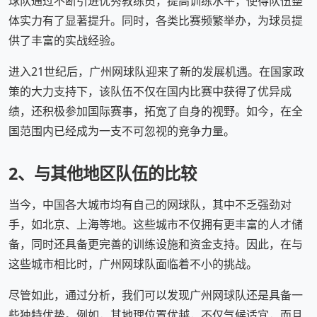
球队通过不断引进优秀教练员，提高训练水平，使得队伍整
体实力有了显著提升。同时，各类比赛频繁举办，为球员提
供了丰富的实战经验。
进入21世纪后，广州网球队迎来了新的发展机遇。在国家政
策的大力支持下，该队伍不仅在国内比赛中获得了优异成
绩，还积极参加国际赛事，拓宽了自身的视野。如今，在全
国范围内已经成为一支不可忽视的竞争力量。
2、与其他地区队伍的比较
当今，中国各大城市均有自己的网球队，其中不乏强劲对
手，如北京、上海等地。这些城市不仅拥有更丰富的人才储
备，同时还具备更完善的训练设施和资金支持。因此，在与
这些城市相比时，广州网球队面临着不小的挑战。
尽管如此，通过分析，我们可以发现广州网球队还是具备一
些独特优势。例如，其地理位置优越，不仅气候适宜，而且