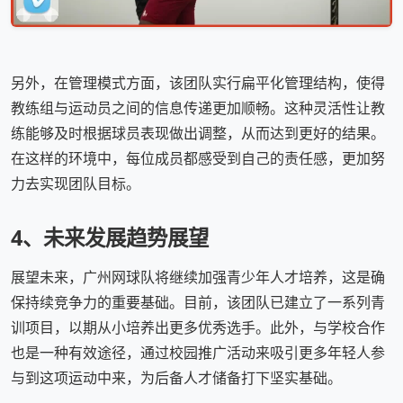
另外，在管理模式方面，该团队实行扁平化管理结构，使得
教练组与运动员之间的信息传递更加顺畅。这种灵活性让教
练能够及时根据球员表现做出调整，从而达到更好的结果。
在这样的环境中，每位成员都感受到自己的责任感，更加努
力去实现团队目标。
4、未来发展趋势展望
展望未来，广州网球队将继续加强青少年人才培养，这是确
保持续竞争力的重要基础。目前，该团队已建立了一系列青
训项目，以期从小培养出更多优秀选手。此外，与学校合作
也是一种有效途径，通过校园推广活动来吸引更多年轻人参
与到这项运动中来，为后备人才储备打下坚实基础。