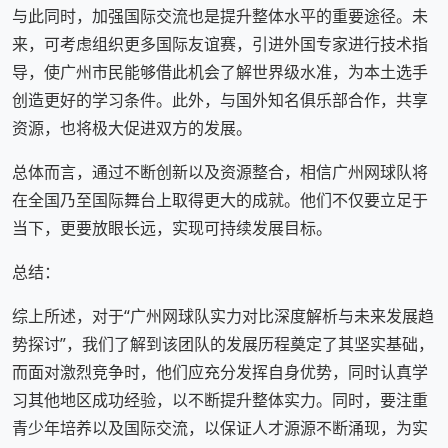
与此同时，加强国际交流也是提升整体水平的重要途径。未
来，可考虑组织更多国际友谊赛，引进外国专家进行技术指
导，使广州市民能够借此机会了解世界级水准，为本土选手
创造更好的学习条件。此外，与国外知名俱乐部合作，共享
资源，也将极大促进双方的发展。
总体而言，通过不断创新以及资源整合，相信广州网球队将
在全国乃至国际舞台上取得更大的成就。他们不仅要立足于
当下，更要放眼长远，实现可持续发展目标。
总结：
综上所述，对于“广州网球队实力对比深度解析与未来发展趋
势探讨”，我们了解到该团队的发展历程奠定了其坚实基础，
而面对激烈竞争时，他们应充分发挥自身优势，同时认真学
习其他地区成功经验，以不断提升整体实力。同时，要注重
青少年培养以及国际交流，以保证人才源源不断涌现，为实