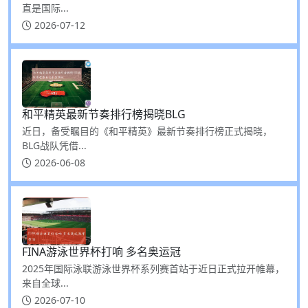
直是国际...
2026-07-12
和平精英最新节奏排行榜揭晓BLG
近日，备受瞩目的《和平精英》最新节奏排行榜正式揭晓，
BLG战队凭借...
2026-06-08
FINA游泳世界杯打响 多名奥运冠
2025年国际泳联游泳世界杯系列赛首站于近日正式拉开帷幕，
来自全球...
2026-07-10